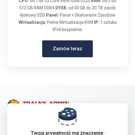
CPU:
od 1 do 32 Core Xeon Gold 5220
RAM:
od 2 do
512 GB RAM DDR4
DYSK:
od 30 GB do 20 TB zasób
dyskowy SSD
Panel:
Panel + Skalowanie Zasobów
Wirtualizacja:
Pełna Wirtualizacja KVM
IP:
1 sztuka
IPv4 bezpłatnie
Zamów teraz
Skontaktuj się z nami!
Twoja prywatność ma znaczenie.