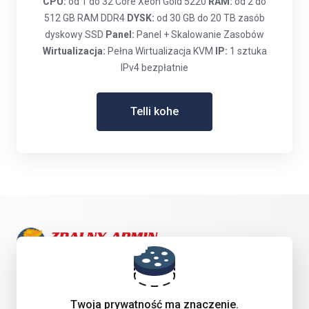
CPU:
od 1 do 32 Core Xeon Gold 5220
RAM:
od 2 do
512 GB RAM DDR4
DYSK:
od 30 GB do 20 TB zasób
dyskowy SSD
Panel:
Panel + Skalowanie Zasobów
Wirtualizacja:
Pełna Wirtualizacja KVM
IP:
1 sztuka
IPv4 bezpłatnie
Telli kohe
Get in touch with us!
Twoja prywatność ma znaczenie.