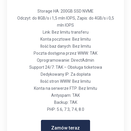
Storage HA: 200GB SSD NVME
Odczyt: do 8GB/s i 1,5 mln IOPS, Zapis: do 4GB/s i 0,5
mln IOPS
Link: Bez limitu transferu
Konta pocztowe: Bez limitu
Ilość baz danych: Bez limitu
Poczta dostępna przez WWW: TAK
Oprogramowanie: DirectAdmin
Support 24/7: TAK – Obsługa ticketowa
Dedykowany IP: Za dopłata
Ilość stron WWW: Bez limitu
Konta na serwerze FTP: Bez limitu
Antyspam: TAK
Backup: TAK
PHP: 5.6, 7.3, 7.4, 8.0
Zamów teraz