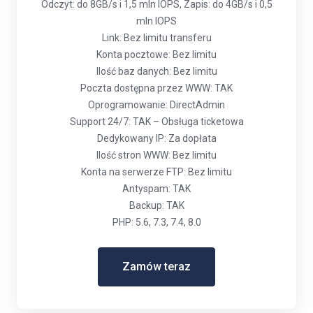
Odczyt: do 8GB/s i 1,5 mln IOPS, Zapis: do 4GB/s i 0,5
mln IOPS
Link: Bez limitu transferu
Konta pocztowe: Bez limitu
Ilość baz danych: Bez limitu
Poczta dostępna przez WWW: TAK
Oprogramowanie: DirectAdmin
Support 24/7: TAK – Obsługa ticketowa
Dedykowany IP: Za dopłata
Ilość stron WWW: Bez limitu
Konta na serwerze FTP: Bez limitu
Antyspam: TAK
Backup: TAK
PHP: 5.6, 7.3, 7.4, 8.0
Zamów teraz