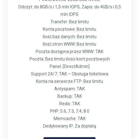
Odczyt: do 8GB/s i 1,5 mln IOPS, Zapis: do 4GB/s i 0,5
mln IOPS
Transfer: Bez limitu
Konta pocztowe: Bez limitu
Ilość baz danych: Bez limitu
Ilość stron WWW: Bez limitu
Poczta dostępna przez WWW: TAK
Poczta: Bez limitu ilości kont pocztowych
Panel: [DirectAdmin]
Support 24/7: TAK – Obsługa ticketowa
Konta na serwerze FTP: Bez limitu
Antyspam: TAK
Backup: TAK
Redis: TAK
PHP: 5.6, 7.3, 7.4, 8.0
Memcache: TAK
Dedykowany IP: Za dopłatą