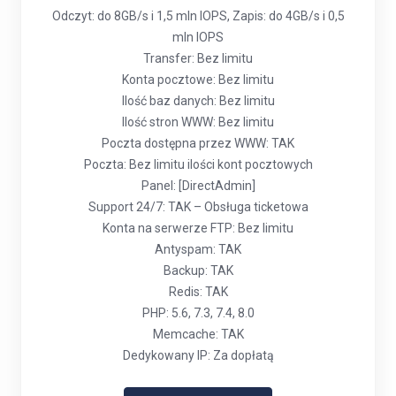
Odczyt: do 8GB/s i 1,5 mln IOPS, Zapis: do 4GB/s i 0,5
mln IOPS
Transfer: Bez limitu
Konta pocztowe: Bez limitu
Ilość baz danych: Bez limitu
Ilość stron WWW: Bez limitu
Poczta dostępna przez WWW: TAK
Poczta: Bez limitu ilości kont pocztowych
Panel: [DirectAdmin]
Support 24/7: TAK – Obsługa ticketowa
Konta na serwerze FTP: Bez limitu
Antyspam: TAK
Backup: TAK
Redis: TAK
PHP: 5.6, 7.3, 7.4, 8.0
Memcache: TAK
Dedykowany IP: Za dopłatą