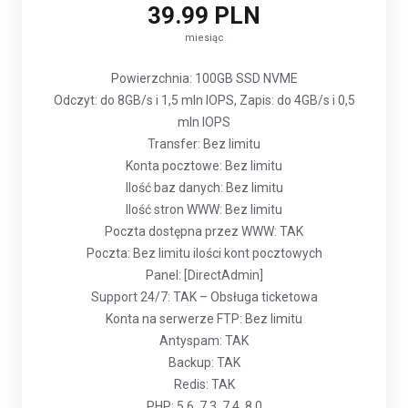
39.99 PLN
miesiąc
Powierzchnia: 100GB SSD NVME
Odczyt: do 8GB/s i 1,5 mln IOPS, Zapis: do 4GB/s i 0,5
mln IOPS
Transfer: Bez limitu
Konta pocztowe: Bez limitu
Ilość baz danych: Bez limitu
Ilość stron WWW: Bez limitu
Poczta dostępna przez WWW: TAK
Poczta: Bez limitu ilości kont pocztowych
Panel: [DirectAdmin]
Support 24/7: TAK – Obsługa ticketowa
Konta na serwerze FTP: Bez limitu
Antyspam: TAK
Backup: TAK
Redis: TAK
PHP: 5.6, 7.3, 7.4, 8.0