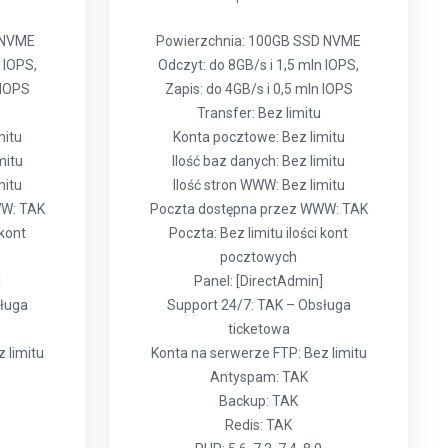
 NVME
Powierzchnia: 100GB SSD NVME
 IOPS,
Odczyt: do 8GB/s i 1,5 mln IOPS,
 IOPS
Zapis: do 4GB/s i 0,5 mln IOPS
Transfer: Bez limitu
mitu
Konta pocztowe: Bez limitu
mitu
Ilość baz danych: Bez limitu
mitu
Ilość stron WWW: Bez limitu
WW: TAK
Poczta dostępna przez WWW: TAK
 kont
Poczta: Bez limitu ilości kont
pocztowych
]
Panel: [DirectAdmin]
sługa
Support 24/7: TAK – Obsługa
ticketowa
 limitu
Konta na serwerze FTP: Bez limitu
Antyspam: TAK
Backup: TAK
Redis: TAK