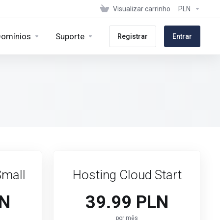
Visualizar carrinho
PLN
omínios
Suporte
Registrar
Entrar
Small
Hosting Cloud Start
LN
39.99 PLN
por mês