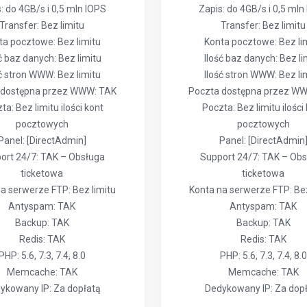
: do 4GB/s i 0,5 mln IOPS
Zapis: do 4GB/s i 0,5 mln
Transfer: Bez limitu
Transfer: Bez limitu
ta pocztowe: Bez limitu
Konta pocztowe: Bez li
ć baz danych: Bez limitu
Ilość baz danych: Bez li
ść stron WWW: Bez limitu
Ilość stron WWW: Bez li
 dostępna przez WWW: TAK
Poczta dostępna przez W
ta: Bez limitu ilości kont
Poczta: Bez limitu ilości
pocztowych
pocztowych
Panel: [DirectAdmin]
Panel: [DirectAdmin
ort 24/7: TAK – Obsługa
Support 24/7: TAK – Ob
ticketowa
ticketowa
a serwerze FTP: Bez limitu
Konta na serwerze FTP: Bez
Antyspam: TAK
Antyspam: TAK
Backup: TAK
Backup: TAK
Redis: TAK
Redis: TAK
PHP: 5.6, 7.3, 7.4, 8.0
PHP: 5.6, 7.3, 7.4, 8.0
Memcache: TAK
Memcache: TAK
ykowany IP: Za dopłatą
Dedykowany IP: Za dop