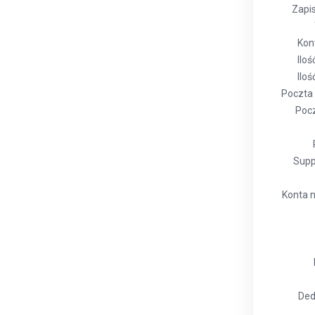
Zapis
Kon
Iloś
Ilo
Poczta
Pocz
Supp
Konta n
Ded