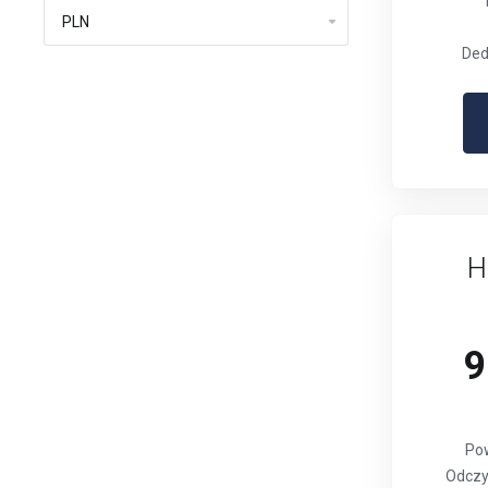
Ded
H
9
Po
Odczyt