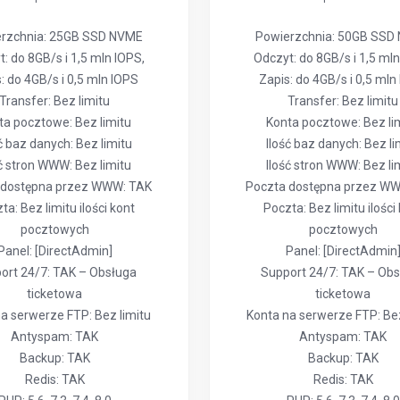
rzchnia: 25GB SSD NVME
Powierzchnia: 50GB SSD
: do 8GB/s i 1,5 mln IOPS,
Odczyt: do 8GB/s i 1,5 mln
: do 4GB/s i 0,5 mln IOPS
Zapis: do 4GB/s i 0,5 mln
Transfer: Bez limitu
Transfer: Bez limitu
ta pocztowe: Bez limitu
Konta pocztowe: Bez li
ć baz danych: Bez limitu
Ilość baz danych: Bez li
ść stron WWW: Bez limitu
Ilość stron WWW: Bez li
 dostępna przez WWW: TAK
Poczta dostępna przez W
ta: Bez limitu ilości kont
Poczta: Bez limitu ilości
pocztowych
pocztowych
Panel: [DirectAdmin]
Panel: [DirectAdmin
ort 24/7: TAK – Obsługa
Support 24/7: TAK – Ob
ticketowa
ticketowa
a serwerze FTP: Bez limitu
Konta na serwerze FTP: Bez
Antyspam: TAK
Antyspam: TAK
Backup: TAK
Backup: TAK
Redis: TAK
Redis: TAK