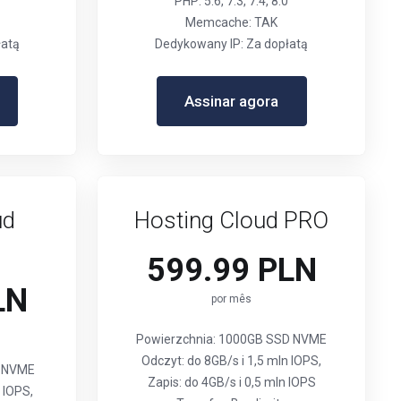
PHP: 5.6, 7.3, 7.4, 8.0
Memcache: TAK
łatą
Dedykowany IP: Za dopłatą
Assinar agora
ud
Hosting Cloud PRO
599.99 PLN
LN
por mês
Powierzchnia: 1000GB SSD NVME
Odczyt: do 8GB/s i 1,5 mln IOPS,
D NVME
Zapis: do 4GB/s i 0,5 mln IOPS
 IOPS,