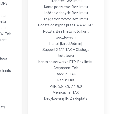
Transfer: Bez limitu
 IOPS
Konta pocztowe: Bez limitu
Ilość baz danych: Bez limitu
mitu
Ilość stron WWW: Bez limitu
mitu
Poczta dostępna przez WWW: TAK
mitu
Poczta: Bez limitu ilości kont
WW: TAK
pocztowych
 kont
Panel: [DirectAdmin]
Support 24/7: TAK – Obsługa
]
ticketowa
sługa
Konta na serwerze FTP: Bez limitu
Antyspam: TAK
 limitu
Backup: TAK
Redis: TAK
PHP: 5.6, 7.3, 7.4, 8.0
Memcache: TAK
Dedykowany IP: Za dopłatą
łatą