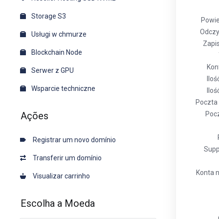
Storage S3
Powie
Odczyt
Usługi w chmurze
Zapis
Blockchain Node
Kon
Serwer z GPU
Iloś
Wsparcie techniczne
Ilo
Poczta
Ações
Pocz
Registrar um novo domínio
Supp
Transferir um domínio
Konta n
Visualizar carrinho
Escolha a Moeda