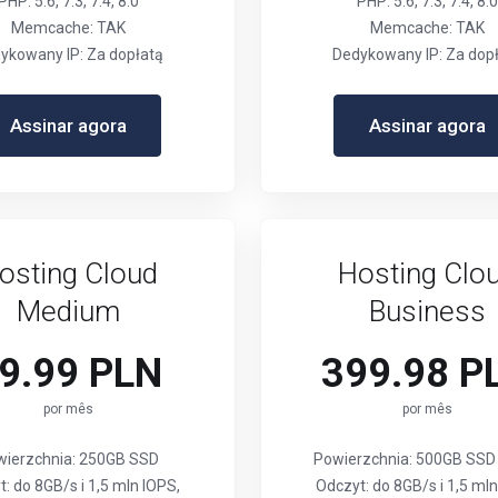
PHP: 5.6, 7.3, 7.4, 8.0
PHP: 5.6, 7.3, 7.4, 8.0
Memcache: TAK
Memcache: TAK
ykowany IP: Za dopłatą
Dedykowany IP: Za dop
Assinar agora
Assinar agora
osting Cloud
Hosting Clo
Medium
Business
9.99 PLN
399.98 P
por mês
por mês
wierzchnia: 250GB SSD
Powierzchnia: 500GB SS
: do 8GB/s i 1,5 mln IOPS,
Odczyt: do 8GB/s i 1,5 mln