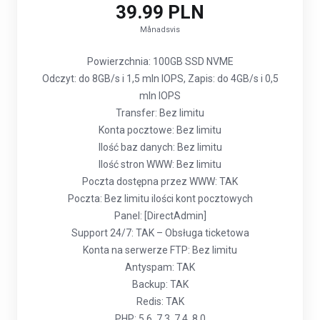
39.99 PLN
Månadsvis
Powierzchnia: 100GB SSD NVME
Odczyt: do 8GB/s i 1,5 mln IOPS, Zapis: do 4GB/s i 0,5
mln IOPS
Transfer: Bez limitu
Konta pocztowe: Bez limitu
Ilość baz danych: Bez limitu
Ilość stron WWW: Bez limitu
Poczta dostępna przez WWW: TAK
Poczta: Bez limitu ilości kont pocztowych
Panel: [DirectAdmin]
Support 24/7: TAK – Obsługa ticketowa
Konta na serwerze FTP: Bez limitu
Antyspam: TAK
Backup: TAK
Redis: TAK
PHP: 5.6, 7.3, 7.4, 8.0