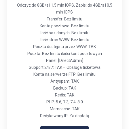
Odczyt: do 8GB/s i 1,5 mln IOPS, Zapis: do 4GB/s i 0,5
mln IOPS
Transfer: Bez limitu
Konta pocztowe: Bez limitu
Ilość baz danych: Bez limitu
Ilość stron WWW: Bez limitu
Poczta dostępna przez WWW: TAK
Poczta: Bez limitu ilości kont pocztowych
Panel: [DirectAdmin]
Support 24/7: TAK – Obsługa ticketowa
Konta na serwerze FTP: Bez limitu
Antyspam: TAK
Backup: TAK
Redis: TAK
PHP: 5.6, 7.3, 7.4, 8.0
Memcache: TAK
Dedykowany IP: Za dopłatą