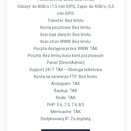
Odczyt: do 8GB/s i 1,5 mln IOPS, Zapis: do 4GB/s i 0,5
mln IOPS
Transfer: Bez limitu
Konta pocztowe: Bez limitu
Ilość baz danych: Bez limitu
Ilość stron WWW: Bez limitu
Poczta dostępna przez WWW: TAK
Poczta: Bez limitu ilości kont pocztowych
Panel: [DirectAdmin]
Support 24/7: TAK – Obsługa ticketowa
Konta na serwerze FTP: Bez limitu
Antyspam: TAK
Backup: TAK
Redis: TAK
PHP: 5.6, 7.3, 7.4, 8.0
Memcache: TAK
Dedykowany IP: Za dopłatą