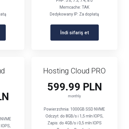
PHP: 5.6, 7.3, 7.4, 8.0
Memcache: TAK
łatą
Dedykowany IP: Za dopłatą
İndi sifariş et
ud
Hosting Cloud PRO
599.99 PLN
LN
monthly
Powierzchnia: 1000GB SSD NVME
Odczyt: do 8GB/s i 1,5 mln IOPS,
D NVME
Zapis: do 4GB/s i 0,5 mln IOPS
 IOPS,