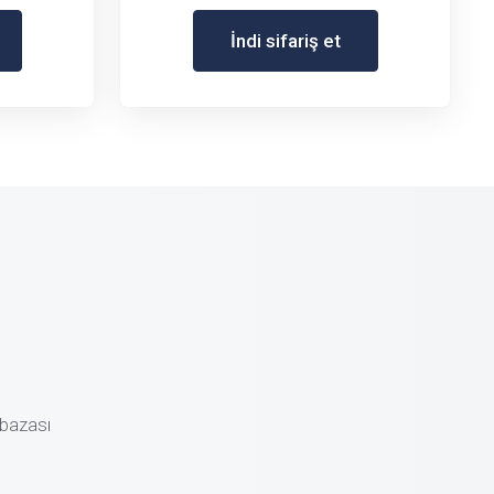
İndi sifariş et
bazası