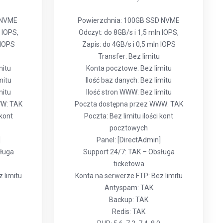
 NVME
Powierzchnia: 100GB SSD NVME
 IOPS,
Odczyt: do 8GB/s i 1,5 mln IOPS,
 IOPS
Zapis: do 4GB/s i 0,5 mln IOPS
Transfer: Bez limitu
mitu
Konta pocztowe: Bez limitu
mitu
Ilość baz danych: Bez limitu
mitu
Ilość stron WWW: Bez limitu
WW: TAK
Poczta dostępna przez WWW: TAK
 kont
Poczta: Bez limitu ilości kont
pocztowych
]
Panel: [DirectAdmin]
sługa
Support 24/7: TAK – Obsługa
ticketowa
 limitu
Konta na serwerze FTP: Bez limitu
Antyspam: TAK
Backup: TAK
Redis: TAK