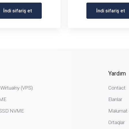
İndi sifariş et
İndi sifariş et
Yardım
Wirtualny (VPS)
Contact
VME
Elanlar
g SSD NVME
Məlumat 
Ortaqlar