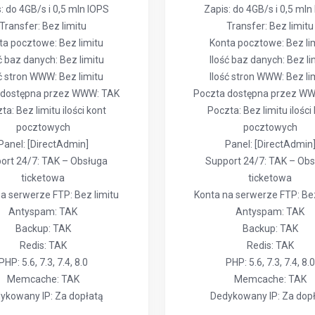
: do 4GB/s i 0,5 mln IOPS
Zapis: do 4GB/s i 0,5 mln
Transfer: Bez limitu
Transfer: Bez limitu
ta pocztowe: Bez limitu
Konta pocztowe: Bez li
ć baz danych: Bez limitu
Ilość baz danych: Bez li
ść stron WWW: Bez limitu
Ilość stron WWW: Bez li
 dostępna przez WWW: TAK
Poczta dostępna przez W
ta: Bez limitu ilości kont
Poczta: Bez limitu ilości
pocztowych
pocztowych
Panel: [DirectAdmin]
Panel: [DirectAdmin
ort 24/7: TAK – Obsługa
Support 24/7: TAK – Ob
ticketowa
ticketowa
a serwerze FTP: Bez limitu
Konta na serwerze FTP: Bez
Antyspam: TAK
Antyspam: TAK
Backup: TAK
Backup: TAK
Redis: TAK
Redis: TAK
PHP: 5.6, 7.3, 7.4, 8.0
PHP: 5.6, 7.3, 7.4, 8.0
Memcache: TAK
Memcache: TAK
ykowany IP: Za dopłatą
Dedykowany IP: Za dop