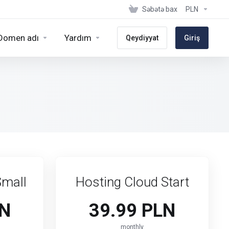
Səbətə bax
PLN
Domen adı
Yardım
Qeydiyyat
Giriş
Small
Hosting Cloud Start
LN
39.99 PLN
monthly