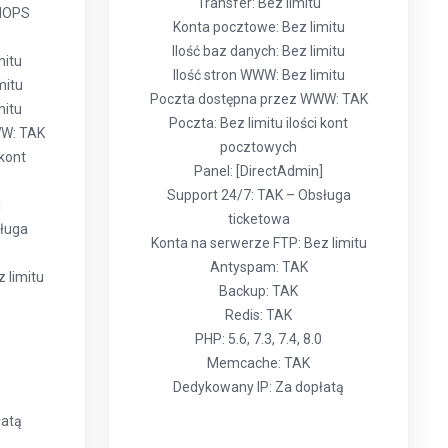
Transfer: Bez limitu
 IOPS
Konta pocztowe: Bez limitu
Ilość baz danych: Bez limitu
mitu
Ilość stron WWW: Bez limitu
mitu
Poczta dostępna przez WWW: TAK
mitu
Poczta: Bez limitu ilości kont
WW: TAK
pocztowych
 kont
Panel: [DirectAdmin]
Support 24/7: TAK – Obsługa
]
ticketowa
sługa
Konta na serwerze FTP: Bez limitu
Antyspam: TAK
 limitu
Backup: TAK
Redis: TAK
PHP: 5.6, 7.3, 7.4, 8.0
Memcache: TAK
Dedykowany IP: Za dopłatą
łatą