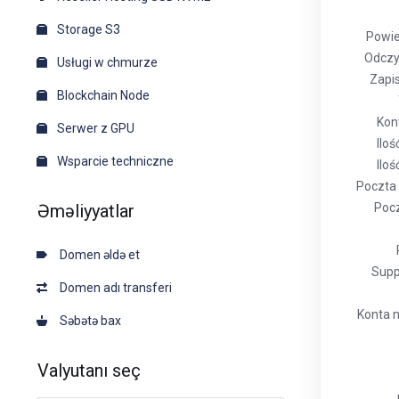
Storage S3
Powie
Odczyt
Usługi w chmurze
Zapis
Blockchain Node
Kon
Serwer z GPU
Iloś
Wsparcie techniczne
Ilo
Poczta
Əməliyyatlar
Pocz
Domen əldə et
Supp
Domen adı transferi
Konta n
Səbətə bax
Valyutanı seç