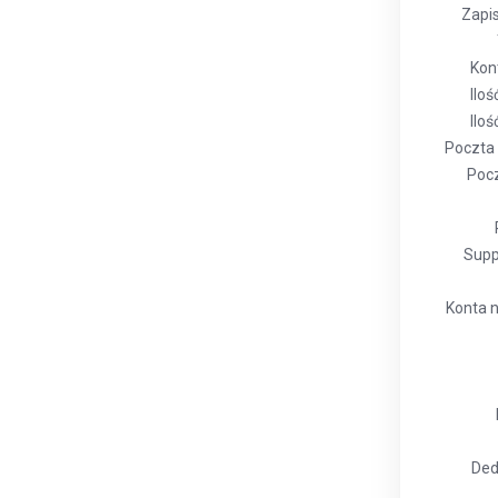
Zapis
Kon
Iloś
Ilo
Poczta
Pocz
Supp
Konta n
Ded