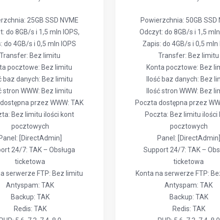
rzchnia: 25GB SSD NVME
Powierzchnia: 50GB SSD
: do 8GB/s i 1,5 mln IOPS,
Odczyt: do 8GB/s i 1,5 mln
: do 4GB/s i 0,5 mln IOPS
Zapis: do 4GB/s i 0,5 mln
Transfer: Bez limitu
Transfer: Bez limitu
ta pocztowe: Bez limitu
Konta pocztowe: Bez li
ć baz danych: Bez limitu
Ilość baz danych: Bez li
ść stron WWW: Bez limitu
Ilość stron WWW: Bez li
 dostępna przez WWW: TAK
Poczta dostępna przez W
ta: Bez limitu ilości kont
Poczta: Bez limitu ilości
pocztowych
pocztowych
Panel: [DirectAdmin]
Panel: [DirectAdmin
ort 24/7: TAK – Obsługa
Support 24/7: TAK – Ob
ticketowa
ticketowa
a serwerze FTP: Bez limitu
Konta na serwerze FTP: Bez
Antyspam: TAK
Antyspam: TAK
Backup: TAK
Backup: TAK
Redis: TAK
Redis: TAK