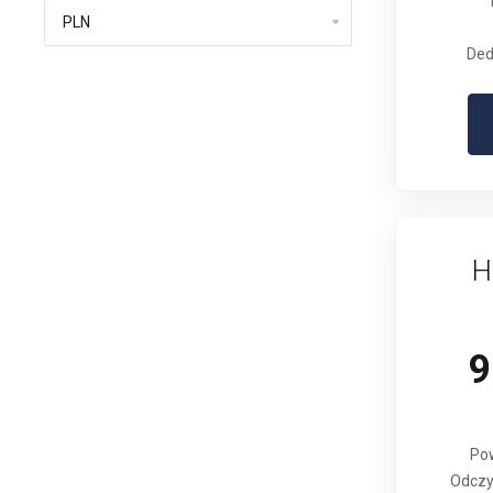
Ded
H
9
Po
Odczyt