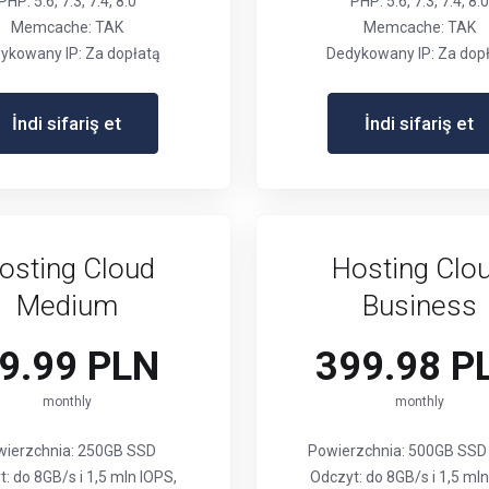
PHP: 5.6, 7.3, 7.4, 8.0
PHP: 5.6, 7.3, 7.4, 8.0
Memcache: TAK
Memcache: TAK
ykowany IP: Za dopłatą
Dedykowany IP: Za dop
İndi sifariş et
İndi sifariş et
osting Cloud
Hosting Clo
Medium
Business
9.99 PLN
399.98 P
monthly
monthly
wierzchnia: 250GB SSD
Powierzchnia: 500GB SS
: do 8GB/s i 1,5 mln IOPS,
Odczyt: do 8GB/s i 1,5 mln