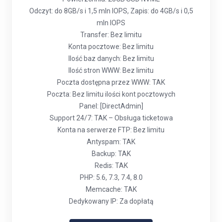
Odczyt: do 8GB/s i 1,5 mln IOPS, Zapis: do 4GB/s i 0,5
mln IOPS
Transfer: Bez limitu
Konta pocztowe: Bez limitu
Ilość baz danych: Bez limitu
Ilość stron WWW: Bez limitu
Poczta dostępna przez WWW: TAK
Poczta: Bez limitu ilości kont pocztowych
Panel: [DirectAdmin]
Support 24/7: TAK – Obsługa ticketowa
Konta na serwerze FTP: Bez limitu
Antyspam: TAK
Backup: TAK
Redis: TAK
PHP: 5.6, 7.3, 7.4, 8.0
Memcache: TAK
Dedykowany IP: Za dopłatą