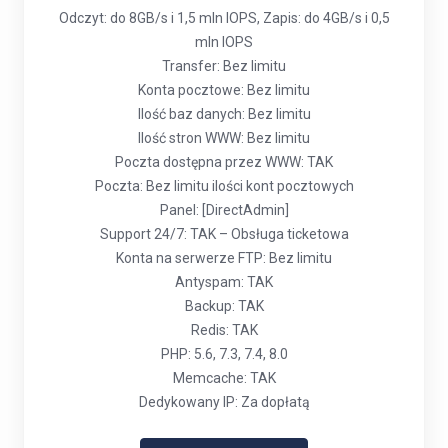
Odczyt: do 8GB/s i 1,5 mln IOPS, Zapis: do 4GB/s i 0,5
mln IOPS
Transfer: Bez limitu
Konta pocztowe: Bez limitu
Ilość baz danych: Bez limitu
Ilość stron WWW: Bez limitu
Poczta dostępna przez WWW: TAK
Poczta: Bez limitu ilości kont pocztowych
Panel: [DirectAdmin]
Support 24/7: TAK – Obsługa ticketowa
Konta na serwerze FTP: Bez limitu
Antyspam: TAK
Backup: TAK
Redis: TAK
PHP: 5.6, 7.3, 7.4, 8.0
Memcache: TAK
Dedykowany IP: Za dopłatą