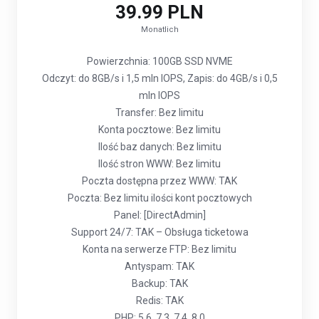
39.99 PLN
Monatlich
Powierzchnia: 100GB SSD NVME
Odczyt: do 8GB/s i 1,5 mln IOPS, Zapis: do 4GB/s i 0,5
mln IOPS
Transfer: Bez limitu
Konta pocztowe: Bez limitu
Ilość baz danych: Bez limitu
Ilość stron WWW: Bez limitu
Poczta dostępna przez WWW: TAK
Poczta: Bez limitu ilości kont pocztowych
Panel: [DirectAdmin]
Support 24/7: TAK – Obsługa ticketowa
Konta na serwerze FTP: Bez limitu
Antyspam: TAK
Backup: TAK
Redis: TAK
PHP: 5.6, 7.3, 7.4, 8.0