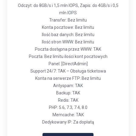
Odczyt: do 8GB/s i 1,5 mln IOPS, Zapis: do 4GB/s i 0,5
mln IOPS
Transfer: Bez limitu
Konta pocztowe: Bez limitu
Ilość baz danych: Bez limitu
Ilość stron WWW: Bez limitu
Poczta dostępna przez WWW: TAK
Poczta: Bez limitu ilości kont pocztowych
Panel: [DirectAdmin]
Support 24/7: TAK – Obsługa ticketowa
Konta na serwerze FTP: Bez limitu
Antyspam: TAK
Backup: TAK
Redis: TAK
PHP: 5.6, 7.3, 7.4, 8.0
Memcache: TAK
Dedykowany IP: Za dopłatą