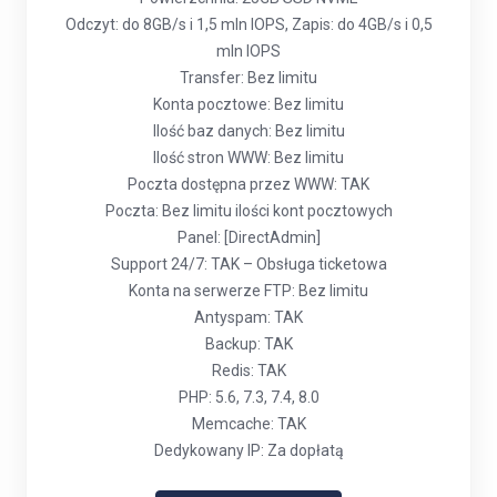
Odczyt: do 8GB/s i 1,5 mln IOPS, Zapis: do 4GB/s i 0,5
mln IOPS
Transfer: Bez limitu
Konta pocztowe: Bez limitu
Ilość baz danych: Bez limitu
Ilość stron WWW: Bez limitu
Poczta dostępna przez WWW: TAK
Poczta: Bez limitu ilości kont pocztowych
Panel: [DirectAdmin]
Support 24/7: TAK – Obsługa ticketowa
Konta na serwerze FTP: Bez limitu
Antyspam: TAK
Backup: TAK
Redis: TAK
PHP: 5.6, 7.3, 7.4, 8.0
Memcache: TAK
Dedykowany IP: Za dopłatą