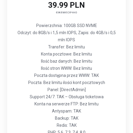
39.99 PLN
ежемесячно
Powierzchnia: 100GB SSD NVME
Odczyt: do 8GB/s i 1,5 mln IOPS, Zapis: do 4GB/s i 0,5
mln IOPS
Transfer: Bez limitu
Konta pocztowe: Bez limitu
Ilość baz danych: Bez limitu
Ilość stron WWW: Bez limitu
Poczta dostępna przez WWW: TAK
Poczta: Bez limitu ilości kont pocztowych
Panel: [DirectAdmin]
Support 24/7: TAK – Obsługa ticketowa
Konta na serwerze FTP: Bez limitu
Antyspam: TAK
Backup: TAK
Redis: TAK
PHP: 5.6, 7.3, 7.4, 8.0