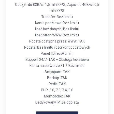
Odczyt: do 8GB/s i 1,5 mln IOPS, Zapis: do 4GB/s i 0,5
mln IOPS
Transfer: Bez limitu
Konta pocztowe: Bez limitu
Ilość baz danych: Bez limitu
Ilość stron WWW: Bez limitu
Poczta dostępna przez WWW: TAK
Poczta: Bez limitu ilości kont pocztowych
Panel: [DirectAdmin]
Support 24/7: TAK – Obsługa ticketowa
Konta na serwerze FTP: Bez limitu
Antyspam: TAK
Backup: TAK
Redis: TAK
PHP: 5.6, 7.3, 7.4, 8.0
Memcache: TAK
Dedykowany IP: Za dopłatą