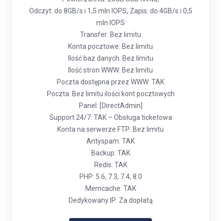
Odczyt: do 8GB/s i 1,5 mln IOPS, Zapis: do 4GB/s i 0,5
mln IOPS
Transfer: Bez limitu
Konta pocztowe: Bez limitu
Ilość baz danych: Bez limitu
Ilość stron WWW: Bez limitu
Poczta dostępna przez WWW: TAK
Poczta: Bez limitu ilości kont pocztowych
Panel: [DirectAdmin]
Support 24/7: TAK – Obsługa ticketowa
Konta na serwerze FTP: Bez limitu
Antyspam: TAK
Backup: TAK
Redis: TAK
PHP: 5.6, 7.3, 7.4, 8.0
Memcache: TAK
Dedykowany IP: Za dopłatą