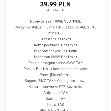
39.99 PLN
Mensalmente
Powierzchnia: 100GB SSD NVME
Odczyt: do 8GB/s i 1,5 mln IOPS, Zapis: do 4GB/s i 0,5
mln IOPS
Transfer: Bez limitu
Konta pocztowe: Bez limitu
Ilość baz danych: Bez limitu
Ilość stron WWW: Bez limitu
Poczta dostępna przez WWW: TAK
Poczta: Bez limitu ilości kont pocztowych
Panel: [DirectAdmin]
Support 24/7: TAK – Obsługa ticketowa
Konta na serwerze FTP: Bez limitu
Antyspam: TAK
Backup: TAK
Redis: TAK
PHP: 5.6, 7.3, 7.4, 8.0