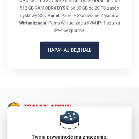
CPU:
od 1 do 32 Core Xeon Gold 5220
RAM:
od 2 do
512 GB RAM DDR4
DYSK:
od 30 GB do 20 TB zasób
dyskowy SSD
Panel:
Panel + Skalowanie Zasobów
Wirtualizacja:
Pełna Wirtualizacja KVM
IP:
1 sztuka
IPv4 bezpłatnie
НАРАЧАЈ ВЕДНАШ
Get in touch with us!
Twoja prywatność ma znaczenie.