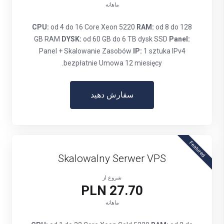
ماهانه
CPU:
od 4 do 16 Core Xeon 5220
RAM:
od 8 do 128
GB RAM
DYSK:
od 60 GB do 6 TB dysk SSD
Panel:
Panel + Skalowanie Zasobów
IP:
1 sztuka IPv4
bezpłatnie Umowa 12 miesięcy.
سفارش دهید
Featured
Skalowalny Serwer VPS
شروع از
27.70 PLN
ماهانه