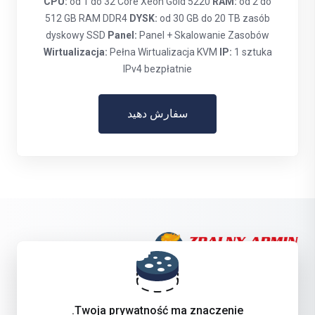
CPU:
od 1 do 32 Core Xeon Gold 5220
RAM:
od 2 do
512 GB RAM DDR4
DYSK:
od 30 GB do 20 TB zasób
dyskowy SSD
Panel:
Panel + Skalowanie Zasobów
Wirtualizacja:
Pełna Wirtualizacja KVM
IP:
1 sztuka
IPv4 bezpłatnie
سفارش دهید
Get in touch with us!
Twoja prywatność ma znaczenie.