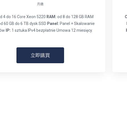
月繳
d 4 do 16 Core Xeon 5220
RAM:
od 8 do 128 GB RAM
od 60 GB do 6 TB dysk SSD
Panel:
Panel + Skalowanie
bów
IP:
1 sztuka IPv4 bezpłatnie Umowa 12 miesięcy.
立即購買