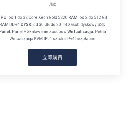
月繳
CPU:
od 1 do 32 Core Xeon Gold 5220
RAM:
od 2 do 512 GB
RAM DDR4
DYSK:
od 30 GB do 20 TB zasób dyskowy SSD
Panel:
Panel + Skalowanie Zasobów
Wirtualizacja:
Pełna
Wirtualizacja KVM
IP:
1 sztuka IPv4 bezpłatnie
立即購買