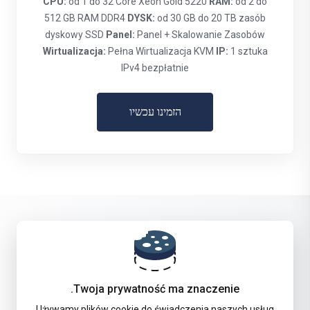
CPU:
od 1 do 32 Core Xeon Gold 5220
RAM:
od 2 do
512 GB RAM DDR4
DYSK:
od 30 GB do 20 TB zasób
dyskowy SSD
Panel:
Panel + Skalowanie Zasobów
Wirtualizacja:
Pełna Wirtualizacja KVM
IP:
1 sztuka
IPv4 bezpłatnie
הזמינו עכשיו
Get in touch with us!
Twoja prywatność ma znaczenie.
Używamy plików cookie do świadczenia naszych usług