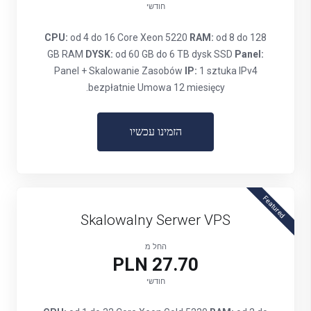
חודשי
CPU:
od 4 do 16 Core Xeon 5220
RAM:
od 8 do 128
GB RAM
DYSK:
od 60 GB do 6 TB dysk SSD
Panel:
Panel + Skalowanie Zasobów
IP:
1 sztuka IPv4
bezpłatnie Umowa 12 miesięcy.
הזמינו עכשיו
Featured
Skalowalny Serwer VPS
החל מ
27.70 PLN
חודשי