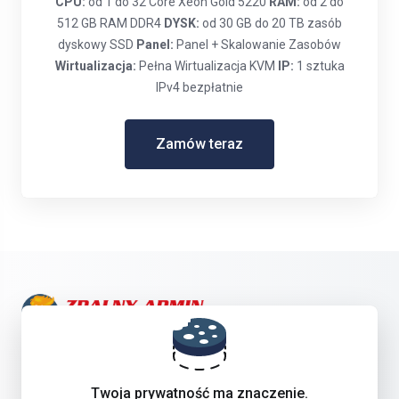
CPU:
od 1 do 32 Core Xeon Gold 5220
RAM:
od 2 do
512 GB RAM DDR4
DYSK:
od 30 GB do 20 TB zasób
dyskowy SSD
Panel:
Panel + Skalowanie Zasobów
Wirtualizacja:
Pełna Wirtualizacja KVM
IP:
1 sztuka
IPv4 bezpłatnie
Zamów teraz
Skontaktuj się z nami!
Twoja prywatność ma znaczenie.