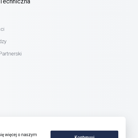
Techniczna
ci
dzy
artnerski
się więcej o naszym
Kontynuuj