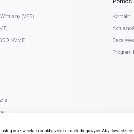
Pomoc 
Wirtualny (VPS)
Kontakt
VME
Aktualnoś
g SSD NVME
Baza Wie
Program P
e
zne
nę
usług oraz w celach analitycznych i marketingowych. Aby dowiedzieć 