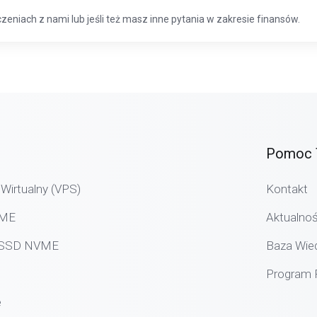
iczeniach z nami lub jeśli też masz inne pytania w zakresie finansów.
Pomoc 
Wirtualny (VPS)
Kontakt
VME
Aktualnoś
g SSD NVME
Baza Wie
Program P
e