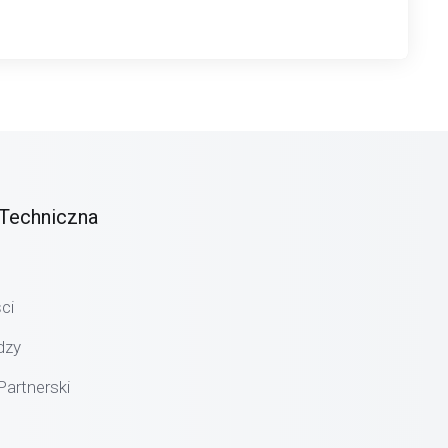
Techniczna
ci
dzy
artnerski