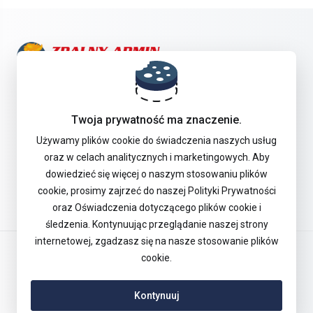
Skontaktuj się z nami!
Twoja prywatność ma znaczenie.
Oferta
Używamy plików cookie do świadczenia naszych usług
oraz w celach analitycznych i marketingowych. Aby
dowiedzieć się więcej o naszym stosowaniu plików
Pomoc Techniczna
cookie, prosimy zajrzeć do naszej Polityki Prywatności
oraz Oświadczenia dotyczącego plików cookie i
śledzenia. Kontynuując przeglądanie naszej strony
internetowej, zgadzasz się na nasze stosowanie plików
Polski
cookie.
Kontynuuj
Copyright © 2026 Remote Admin Sp. z o.o. Wszelkie prawa