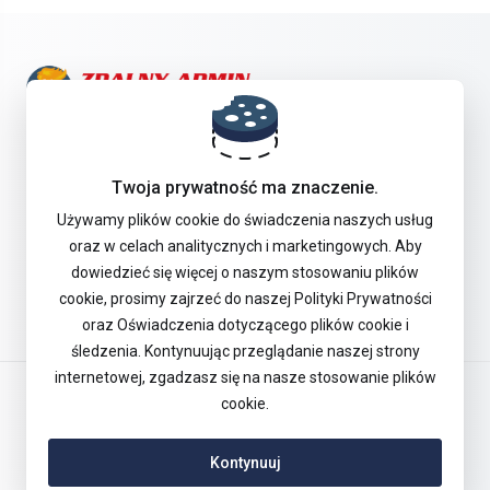
Skontaktuj się z nami!
Twoja prywatność ma znaczenie.
Oferta
Używamy plików cookie do świadczenia naszych usług
oraz w celach analitycznych i marketingowych. Aby
dowiedzieć się więcej o naszym stosowaniu plików
Pomoc Techniczna
cookie, prosimy zajrzeć do naszej Polityki Prywatności
oraz Oświadczenia dotyczącego plików cookie i
śledzenia. Kontynuując przeglądanie naszej strony
internetowej, zgadzasz się na nasze stosowanie plików
Polski
cookie.
Kontynuuj
Copyright © 2026 Remote Admin Sp. z o.o. Wszelkie prawa