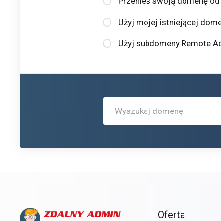
Przenieś swoją domenę od 
Użyj mojej istniejącej dome
Użyj subdomeny Remote Adm
Oferta