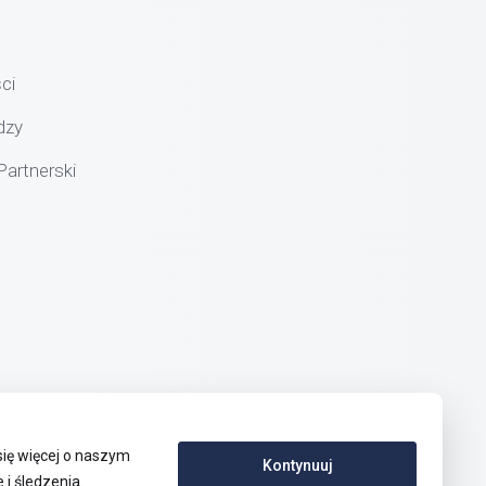
ci
dzy
artnerski
się więcej o naszym
Kontynuuj
i śledzenia.