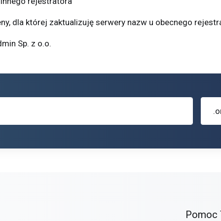
innego rejestratora
ny, dla której zaktualizuję serwery nazw u obecnego rejestr
in Sp. z o.o.
.o
Pomoc 