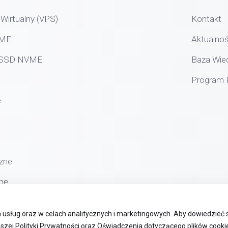
Wirtualny (VPS)
Kontakt
VME
Aktualnoś
g SSD NVME
Baza Wie
Program P
e
zne
nę
usług oraz w celach analitycznych i marketingowych. Aby dowiedzieć 
szej Polityki Prywatności oraz Oświadczenia dotyczącego plików cookie 