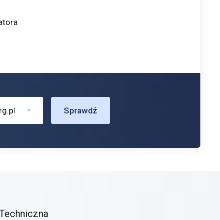
atora
rg.pl
Sprawdź
Techniczna