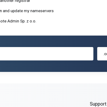
another registrar
ain and update my nameservers
te Admin Sp. z o.o.
.o
Support