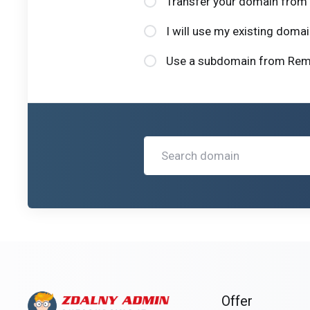
Transfer your domain from 
I will use my existing dom
Use a subdomain from Remo
Offer