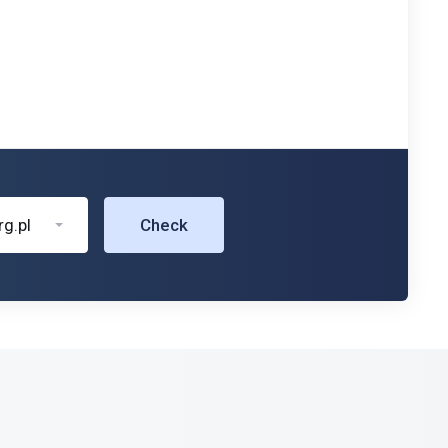
rg.pl
Check