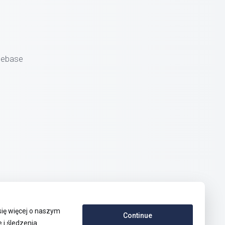
gebase
się więcej o naszym
Continue
i śledzenia.