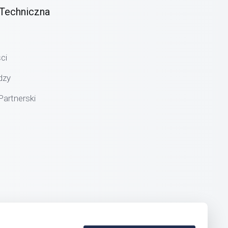
Techniczna
ci
dzy
artnerski