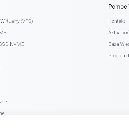
Pomoc 
Wirtualny (VPS)
Kontakt
VME
Aktualnoś
g SSD NVME
Baza Wie
Program P
e
zne
nę